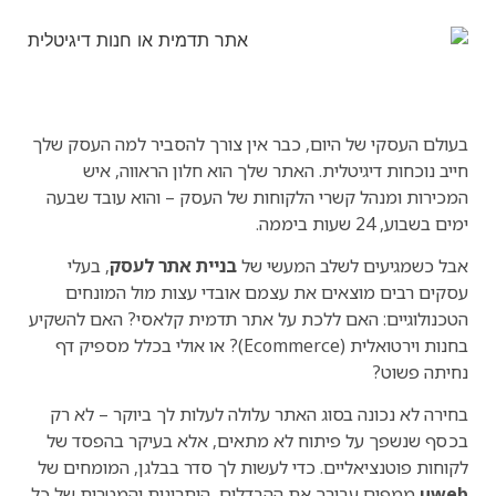
בעולם העסקי של היום, כבר אין צורך להסביר למה העסק שלך
חייב נוכחות דיגיטלית. האתר שלך הוא חלון הראווה, איש
המכירות ומנהל קשרי הלקוחות של העסק – והוא עובד שבעה
ימים בשבוע, 24 שעות ביממה.
אבל כשמגיעים לשלב המעשי של
בניית אתר לעסק
, בעלי
עסקים רבים מוצאים את עצמם אובדי עצות מול המונחים
הטכנולוגיים: האם ללכת על אתר תדמית קלאסי? האם להשקיע
בחנות וירטואלית (Ecommerce)? או אולי בכלל מספיק דף
נחיתה פשוט?
בחירה לא נכונה בסוג האתר עלולה לעלות לך ביוקר – לא רק
בכסף שנשפך על פיתוח לא מתאים, אלא בעיקר בהפסד של
לקוחות פוטנציאליים. כדי לעשות לך סדר בבלגן, המומחים של
uweb
ממפים עבורך את ההבדלים, היתרונות והמטרות של כל