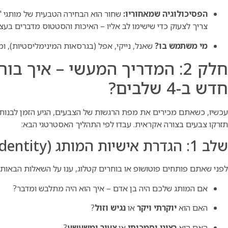
הפסיכולוגיה שמאחוריו:
שחור הוא הבחירה הטבעית של מותגי "ה
צריך לצעוק כדי שישימו לב אליו – האיכות והסטטוס מדברים בעצ
מי משתמש בו?
שאנל, נייקי, אפל (בגרסאות המינימליסטיות), ומ
חלק 2: המדריך המעשי – איך ב
חדש ב-4 שלבים?
עכשיו, כשאתם מכירים את מפת הרגשות של הצבעים, הגיע הזמן לבנו
תזרקו צבעים בצורה אקראית. עבדו לפי התהליך האסטרטגי הבא:
שלב 1: הגדרת אישיות המותג (The Brand Identity)
לפני שאתם פותחים פוטושופ או בוחרים קטלוג, ענו על השאלות הבאות:
אם המותג שלכם היה בן אדם – איך הוא היה מתלבש ומדבר?
האם הוא
יוקרתי ויקר
או
נגיש וזול
?
האם הוא
רציני וסמכותי
או
צעיר ומשעשע
?