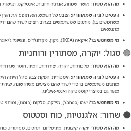
מה הוא משדר:
אושר, שמחה, אנרגיה חיובית, אינטלקט, ונגישות בג
הפסיכולוגיה שמאחוריו:
הצבע של השמש. הוא תופס את העין ממ
משתמשים בו). מותגים שמשתמשים בצהוב רוצים לשדר שהם ידידותי
מתנשאים.
מי משתמש בו?
איקאה (IKEA), ניקון, מקדונלד'ס, ונשיונל ג'יאוגרפיק.
🟣 סגול: יוקרה, מסתורין ורוחניות
מה הוא משדר:
מלכותיות, יוקרה, יצירתיות, דמיון, חוסר שגרתיות
הפסיכולוגיה שמאחוריו:
היסטורית, הפקת צבע סגול הייתה היקרה
מותגים משתמשים בו כדי לשדר שהם מציעים משהו שונה, יצירתי, י
מאוד גם במוצרי קוסמטיקה ואנטי-אייג'ינג.
מי משתמש בו?
יאהו (Yahoo), מילקה, סלקום (בזמנו), ומותגי טיפוח יוקרתיים.
⚫ שחור: אלגנטיות, כוח וסטטוס
מה הוא משדר:
יוקרה קיצונית, מינימליזם, תחכום, מסתורין, כוח