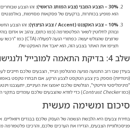
30% – הצבע המבני (צבע המותג הראשי):
הוא מופיע בכותרות, ברקעים של פסקאות מסוימות, באלמנטים גרפ
10% – צבע האקצנט (Accent / צבע הניצוץ):
זהו הצבע החשוב
ובוהק לחלוטין לשאר הפלטפורמה (כמו כתום, צהוב או אדום בוה
שרוצים שהגולש יעשה: כפתור
תציפו את האתר בצבע הזה, הוא יאבד את האפקט שלו.
שלב 4: בדיקת התאמה למובייל ולנגישות (Accessibility)
בעידן שבו רוב התנועה מגיעה מהטלפון הנייד, הצבעים שלכם חייבים לע
(ניגודיות) מספק בין צבע הטקסט לצבע הרקע. אם תבחרו טקסט באפור ב
"מינימליסטי והייטקי", הגולשים שלכם יאמצו את העיניים, יתעצבנו וי
(כמו
Contrast Checker
) כדי לוודא שהצבעים שלכם עומדים בתקני הנגישות
סיכום ומשימה מעשית
בחירת צבעים היא הלבשת הנשמה של העסק שלכם בבגדים ויזואליים. אל
פניסכולוגיית הצבעים, הגדירו את הערכים שלכם, והרכיבו פלטפורמה מ