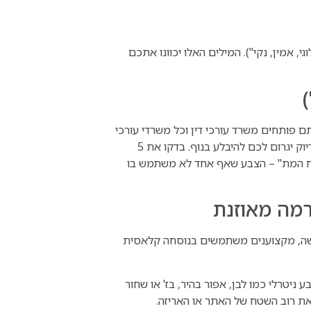
לוגי, אמין, נקי"). המילים האלו יכוונו אתכם
 פותחים משרד עורכי דין וכל משרדי עורכי
הדין סביבכם משתמשים בכחול כהה וזהב, שימוש באותה פלטפורמה בדיוק יגרום לכם להיבלע בנוף. בדקו את 5
ח המת" – הצבע שאף אחד לא משתמש בו
או הלוגו. למעשה, מקצוענים משתמשים בנוסחה קלאסית
 ניטרלי כמו לבן, אפור בהיר, בז' או שחור
 את רוב השטח של האתר או האריזה.