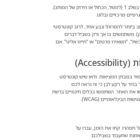
זהו הצבע שבוחרים בשלב 1 (למשל, הכחול או הירוק של המותג).
יים מרכזיים ובלוגו.
 ביותר להמרות! צבע אחד, לרוב קונטרסטי
ק). משתמשים בו אך ורק בשביל דברים
י הנעה לפעולה (CTA) כמו "רכשו עכשיו", "השאירו פרטים" או "חייגו אלינו". אם
מוד במבחן המציאות. ודאו שיש קונטרסט
היר על רקע לבן כי זה נראה לכם
נטשו את האתר. השתמשו בכלים חינמיים ברשת
 הבינלאומיים (WCAG).
 תמהרו. קחו את הזמן, עברו על
אוזנת שתעבוד בשבילכם.