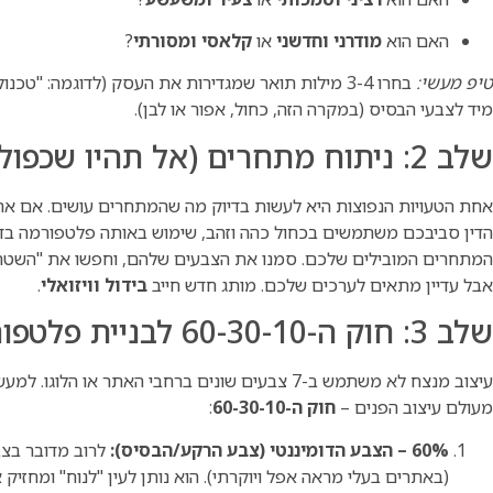
האם הוא
מודרני וחדשני
או
קלאסי ומסורתי
?
טיפ מעשי:
בחרו 3-4 מילות תואר שמגדירות את העסק (לדוגמה: "טכנו
מיד לצבעי הבסיס (במקרה הזה, כחול, אפור או לבן).
שלב 2: ניתוח מתחרים (אל תהיו שכפול)
אחת הטעויות הנפוצות היא לעשות בדיוק מה שהמתחרים עושים. אם אתם
המתחרים המובילים שלכם. סמנו את הצבעים שלהם, וחפשו את "השט
אבל עדיין מתאים לערכים שלכם. מותג חדש חייב
בידול וויזואלי
.
שלב 3: חוק ה-60-30-10 לבניית פלטפורמה מאוזנת
עיצוב מנצח לא משתמש ב-7 צבעים שונים ברחבי האתר 
מעולם עיצוב הפנים –
חוק ה-60-30-10
:
60% – הצבע הדומיננטי (צבע הרקע/הבסיס):
לרוב מדובר בצבע
(באתרים בעלי מראה אפל ויוקרתי). הוא נותן לעין "לנוח" ומחזיק