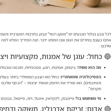
לכל צבע בגלגל הצבעים יש "מטען רגשי" קבוע בתרבות המערבית והעסק
אתם בעצם בוחרים את הטון שבו המותג ידבר. הנה המדריך המלא למה
שלכם:
🔵 כחול: עוגן של אמנות, מקצועיות ויצי
מה הוא משדר:
ביטחון, אמינות, רוגע, סמכותיות, חוכמה וטכנולוגי
הפסיכולוגיה שמאחוריו:
כחול הוא הצבע הפופולרי ביותר בעולם
והפיננסים). הוא מוריד את הדופק ומשדר יציבות – "הכסף שלכם 
תקרוס".
מי משתמש בו?
פייסבוק, לינקדאין, אינטל, ויזה, פייפאל, ובנקים
🔴 אדום: זריקת אדרנלין, תשוקה ודחיפ