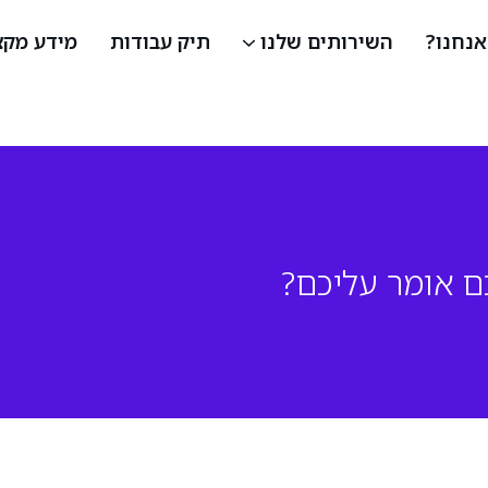
אנחנו?
השירותים שלנו
תיק עבודות
מידע מקצ
אוטומציות AI לעסקים
שירותי עיצוב UI/UX
ם אומר עליכם?