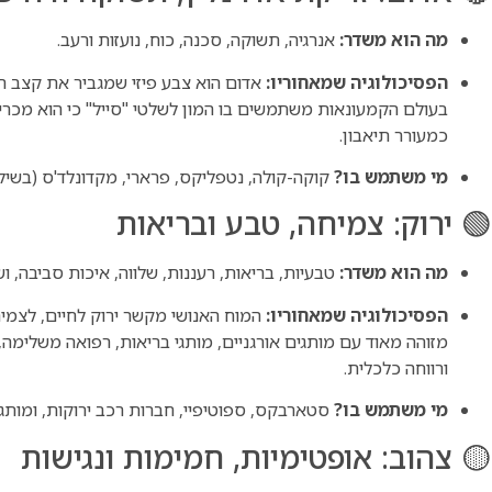
מה הוא משדר:
אנרגיה, תשוקה, סכנה, כוח, נועזות ורעב.
הפסיכולוגיה שמאחוריו:
אדום הוא צבע פיזי שמגביר את קצב הל
בעולם הקמעונאות משתמשים בו המון לשלטי "סייל" כי הוא מכריח
כמעורר תיאבון.
מי משתמש בו?
קוקה-קולה, נטפליקס, פרארי, מקדונלד'ס (בשילוב 
🟢 ירוק: צמיחה, טבע ובריאות
מה הוא משדר:
טבעיות, בריאות, רעננות, שלווה, איכות סביבה, וש
הפסיכולוגיה שמאחוריו:
המוח האנושי מקשר ירוק לחיים, לצמיחה
מזוהה מאוד עם מותגים אורגניים, מותגי בריאות, רפואה משלימה
ורווחה כלכלית.
מי משתמש בו?
סטארבקס, ספוטיפיי, חברות רכב ירוקות, ומותגי 
🟡 צהוב: אופטימיות, חמימות ונגישות