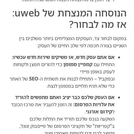
הנוסחה המנצחת של uweb:
אז מה לבחור?
במקום לבחור צד, העסקים המצליחים ביותר משלבים בין
השניים בצורה חכמה לפי שלב החיים של העסק:
אם אתם עסק חדש, או משיקים שירות חדש עכשיו:
התחילו עם
קמפיין ממומן
כדי להזרים חמצן ולקוחות
לעסק באופן מיידי
ובמקביל – התחילו לבנות את תשתית ה-
SEO
של האתר
כדי שלא תהיו תלויים בממומן לנצח.
אם העסק שלכם כבר יציב ואתם מחפשים להוריד
את עלויות הפרסום:
זה הזמן להעביר את מרכז הכובד
ל
קידום אורגני
.
השקעה בנכס שלכם תוריד את התלות שלכם
ב"קפריזות" של תקציבי הפרסום של פייסבוק וגוגל,
ותייצר לכם זרם לקוחות פאסיבי ויציב.