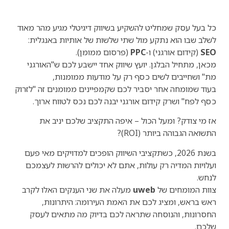
כל בעל עסק שמחליט להשקיע בשיווק דיגיטלי מגיע מהר מאוד
לשלב שבו הוא נתקע מול שתי שלשות של אותיות באנגלית:
SEO
(קידום אורגני) ו-
PPC
(פרסום ממומן).
מכאן, מתחיל הבלגן. יועץ שיווק אחד יישבע לכם ש"האורגני
מת" ושחייבים לשים כסף רק על מודעות ממומנות,
בעוד שמומחה אחר יסביר לכם שקמפיינים ממומנים זה "לזרוק
כסף לפח" ושרק קידום אורגני יבנה לכם נכס לטווח ארוך.
אז מי צודק? ומעל הכול – איפה התקציב שלכם יניב את
התשואה הגבוהה ביותר (ROI)?
בשנת 2026, כשתקציבי השיווק הופכים למדויקים מאי פעם
ועלויות המדיה רק עולות, אתם לא יכולים להרשות לעצמכם
לנחש.
צוות המומחים של
uweb
מעלה את שני הענקים האלו לקרב
ראש בראש, ומציג לכם את האמת העירומה: היתרונות,
החסרונות, והנוסחה שתראה לכם בדיוק מה מתאים לעסק
שלכם.