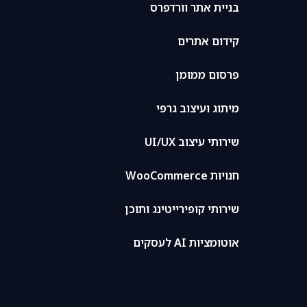
בניית אתר וורדפרס
קידום אתרים
פרסום ממומן
מיתוג ועיצוב גרפי
שירותי עיצוב UI/UX
חנויות WooCommerce
שירותי קופירייטינג ותוכן
אוטומציות AI לעסקים