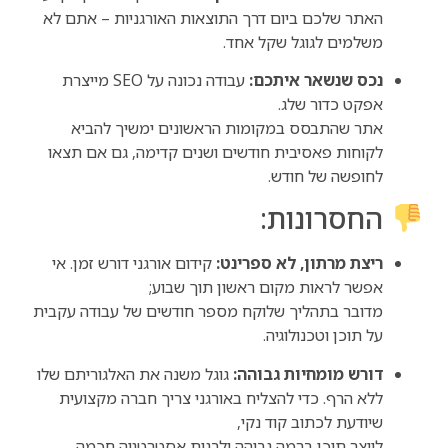
האתר שלכם ביום דרך התוצאות האורגניות – אתם לא
משלמים לגוגל שקל אחד.
נכס שנשאר איתכם:
עבודה נכונה על SEO מייצרת
אפקט כדור שלג.
אתר שהתבסס במקומות הראשונים ימשיך להביא
לקוחות פאסיבית חודשים ושנים קדימה, גם אם תצאו
לחופשה של חודש.
החסרונות:
ריצת מרתון, לא ספרינט:
קידום אורגני דורש זמן. אי
אפשר לראות מקום ראשון תוך שבוע;
מדובר בתהליך שלוקח מספר חודשים של עבודה עקבית
על תוכן וטכנולוגיה.
דורש מומחיות גבוהה:
גוגל משנה את האלגוריתם שלו
ללא הרף. כדי להצליח באורגני צריך חברה מקצועית
שיודעת לכתוב קוד נקי,
לייצר תוכן ברמה גבוהה ולבנות אסטרטגיה חכמה.