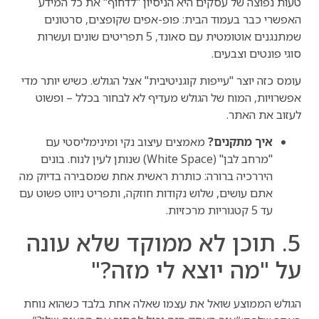
טעות נפוצה של עסקים היא הניסיון "לדחוף" את כל המידע
האפשרי כבר בעמוד הבית: פופ-אפים שקופצים, סרטונים
שמתנגנים אוטומטית עם סאונד, 5 תפריטים שונים ועשרות
סוגי פונטים וצבעים.
עומס כזה יוצר "עייפות קוגניטיבית" אצל הגולש. כשיש יותר מדי
אפשרויות, המוח של הגולש מעדיף לא לבחור בכלל – ופשוט
לעזוב את האתר.
איך מתקנים?
מאמצים עיצוב נקי ומינימליסטי עם
"מרחב לבן" (White Space) שנותן לעין לנוח. בונים
היררכיה ברורה: כותרת ראשית אחת שמסבירה בדיוק מה
אתם עושים, שלוש נקודות חוזקה, ותפריט ניווט פשוט עם
עד 5 קטגוריות מרכזיות.
5. תוכן לא ממוקד שלא עונה
על "מה יוצא לי מזה?"
הגולש הממוצע שואל את עצמו שאלה אחת בלבד כשהוא נוחת