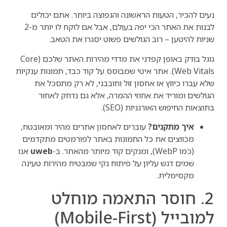
נעים להכיר, הטעות הראשונה והנפוצה ביותר. אתם יכולים
לבנות את האתר הכי יפה בעולם, אבל אם לוקח לו יותר מ-2
שניות להיטען – רוב הגולשים פשוט יסגרו את הטאב.
גוגל בודק באופן קפדני את מדדי מהירות האתר שלכם (Core
Web Vitals). אתר איטי שמבוסס על קוד כבד, תמונות ענקיות
שלא עברו כיווץ או אחסון זול וחובבני, לא רק מתסכל את
הגולשים ומוריד את אחוזי ההמרה, אלא גם נדחק לאחור
בתוצאות החיפוש האורגניות (SEO).
איך מתקנים?
עוברים לאחסון אתרים מהיר ומאובטח,
מכווצים את כל התמונות באתר לפורמטים מתקדמים
(כמו WebP), ומנקים קוד מיותר מהאתר. ב-
uweb
אנו
שמים דגש עליון על פיתוח נקי שמבטיח מהירות טעינה
מקסימלית.
2. חוסר התאמה מוחלט
למובייל (Mobile-First)