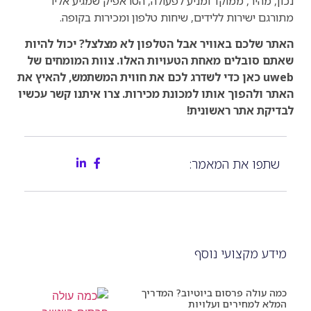
נכון, מהיר, ממוקד ומניע לפעולה, הטראפיק שמגיע אליו
מתורגם ישירות ללידים, שיחות טלפון ומכירות בקופה.
האתר שלכם באוויר אבל הטלפון לא מצלצל? יכול להיות
שאתם סובלים מאחת הטעויות האלו. צוות המומחים של
uweb כאן כדי לשדרג לכם את חווית המשתמש, להאיץ את
האתר ולהפוך אותו למכונת מכירות. צרו איתנו קשר עכשיו
לבדיקת אתר ראשונית!
שתפו את המאמר:
מידע מקצועי נוסף
כמה עולה פרסום ביוטיוב? המדריך
המלא למחירים ועלויות