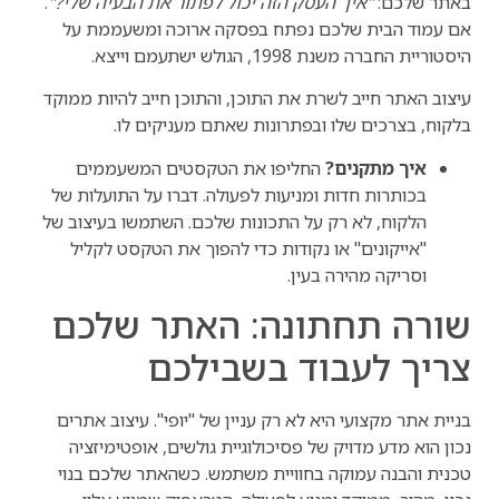
באתר שלכם:
"איך העסק הזה יכול לפתור את הבעיה שלי?"
.
אם עמוד הבית שלכם נפתח בפסקה ארוכה ומשעממת על
היסטוריית החברה משנת 1998, הגולש ישתעמם וייצא.
עיצוב האתר חייב לשרת את התוכן, והתוכן חייב להיות ממוקד
בלקוח, בצרכים שלו ובפתרונות שאתם מעניקים לו.
איך מתקנים?
החליפו את הטקסטים המשעממים
בכותרות חדות ומניעות לפעולה. דברו על התועלות של
הלקוח, לא רק על התכונות שלכם. השתמשו בעיצוב של
"אייקונים" או נקודות כדי להפוך את הטקסט לקליל
וסריקה מהירה בעין.
שורה תחתונה: האתר שלכם
צריך לעבוד בשבילכם
בניית אתר מקצועי היא לא רק עניין של "יופי". עיצוב אתרים
נכון הוא מדע מדויק של פסיכולוגיית גולשים, אופטימיזציה
טכנית והבנה עמוקה בחוויית משתמש. כשהאתר שלכם בנוי