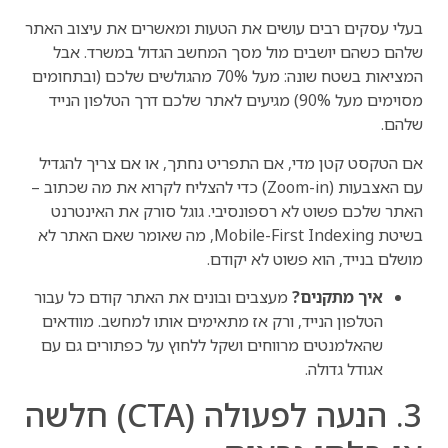
בעלי עסקים רבים עושים את הטעות ומאשרים את עיצוב האתר
שלהם כשהם יושבים מול מסך המחשב הגדול במשרד. אבל
המציאות בשטח שונה: מעל 70% מהגולשים שלכם (ובתחומים
מסוימים מעל 90%) מגיעים לאתר שלכם דרך הטלפון הנייד
שלהם.
אם הטקסט קטן מדי, אם התפריט נחתך, או אם צריך להגדיל
עם האצבעות (Zoom-in) כדי להצליח לקרוא את מה שכתוב –
האתר שלכם פשוט לא רספונסיבי. גוגל סורק את האינטרנט
בשיטת Mobile-First Indexing, מה שאומר שאם האתר לא
מושלם בנייד, הוא פשוט לא יקודם.
איך מתקנים?
מעצבים ובונים את האתר קודם כל עבור
הטלפון הנייד, ורק אז מתאימים אותו למחשב. מוודאים
שהאלמנטים מרווחים ושקל ללחוץ על כפתורים גם עם
אגודל גדולה.
3. הנעה לפעולה (CTA) חלשה