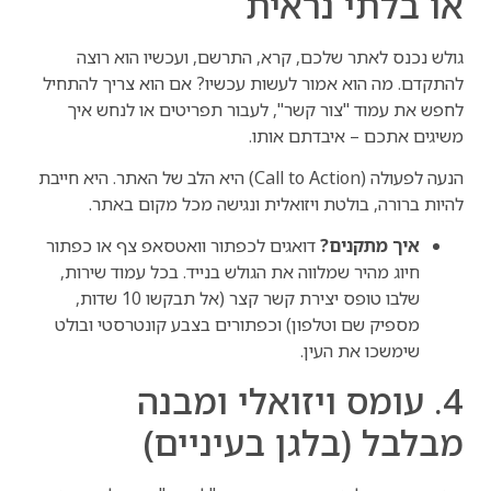
או בלתי נראית
גולש נכנס לאתר שלכם, קרא, התרשם, ועכשיו הוא רוצה
להתקדם. מה הוא אמור לעשות עכשיו? אם הוא צריך להתחיל
לחפש את עמוד "צור קשר", לעבור תפריטים או לנחש איך
משיגים אתכם – איבדתם אותו.
הנעה לפעולה (Call to Action) היא הלב של האתר. היא חייבת
להיות ברורה, בולטת ויזואלית ונגישה מכל מקום באתר.
איך מתקנים?
דואגים לכפתור וואטסאפ צף או כפתור
חיוג מהיר שמלווה את הגולש בנייד. בכל עמוד שירות,
שלבו טופס יצירת קשר קצר (אל תבקשו 10 שדות,
מספיק שם וטלפון) וכפתורים בצבע קונטרסטי ובולט
שימשכו את העין.
4. עומס ויזואלי ומבנה
מבלבל (בלגן בעיניים)