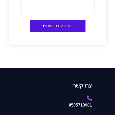
שלחו לנו הודעה
צרו קשר
0505713981